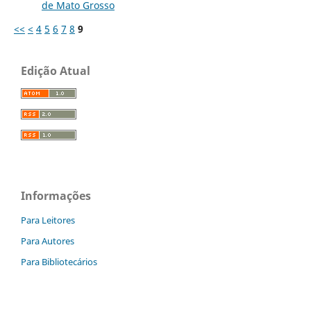
de Mato Grosso
<<
<
4
5
6
7
8
9
Edição Atual
Informações
Para Leitores
Para Autores
Para Bibliotecários