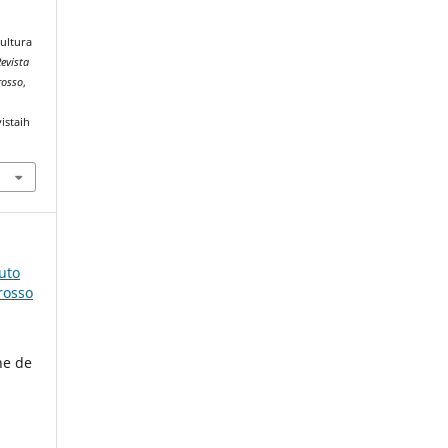
cultura
evista
rosso
,
istaih
tuto
rosso
ne de