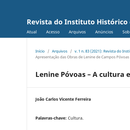
Revista do Instituto Históric
Atual
Acesso
Arquivos
Anúncios
Sob
Início
/
Arquivos
/
v. 1 n. 83 (2021): Revista do In
Apresentação das Obras de Lenine de Campos Póvoas
Lenine Póvoas – A cultura 
João Carlos Vicente Ferreira
Palavras-chave:
Cultura.