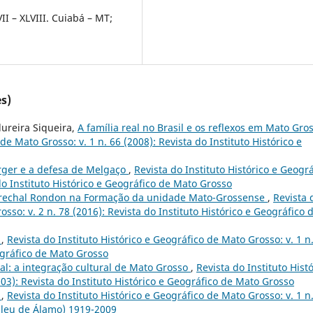
I – XLVIII. Cuiabá – MT;
s)
dureira Siqueira,
A família real no Brasil e os reflexos em Mato Gro
de Mato Grosso: v. 1 n. 66 (2008): Revista do Instituto Histórico e
rger e a defesa de Melgaço
,
Revista do Instituto Histórico e Geográ
do Instituto Histórico e Geográfico de Mato Grosso
rechal Rondon na Formação da unidade Mato-Grossense
,
Revista 
osso: v. 2 n. 78 (2016): Revista do Instituto Histórico e Geográfico 
o
,
Revista do Instituto Histórico e Geográfico de Mato Grosso: v. 1 n
eográfico de Mato Grosso
l: a integração cultural de Mato Grosso
,
Revista do Instituto Hist
003): Revista do Instituto Histórico e Geográfico de Mato Grosso
o
,
Revista do Instituto Histórico e Geográfico de Mato Grosso: v. 1 n.
ileu de Álamo) 1919-2009