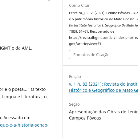
Como Citar
Ferreira, J. C. V. (2021). Lenine Póvoas – A 
e o patrimônio histórico de Mato Grosso.
R
Do Instituto Histórico E Geográfico De Mato G
1
(83), 51–61. Recuperado de
https://revistaihgmt.com.br/index.php/rev
gmt/article/view/53
IHGMT e da AML.
Fomatos de Citação
Edição
v. 1 n. 83 (2021): Revista do Insti
 e o poeta...” O texto
Histórico e Geográfico de Mato G
 Língua e Literatura, n.
Seção
Apresentação das Obras de Leni
o. Acessado em
Campos Póvoas
que-e-a-historia-senao-