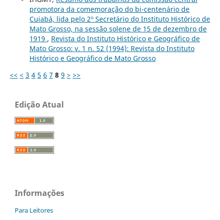
promotora da comemoração do bi-centenário de
Cuiabá, lida pelo 2º Secretário do Instituto Histórico de
Mato Grosso, na sessão solene de 15 de dezembro de
1919
,
Revista do Instituto Histórico e Geográfico de
Mato Grosso: v. 1 n. 52 (1994): Revista do Instituto
Histórico e Geográfico de Mato Grosso
<<
<
3
4
5
6
7
8
9
>
>>
Edição Atual
Informações
Para Leitores