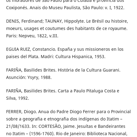
os moradores de São Paulo para o Cuiabá e província dos
Coxiponés. Anais do Museu Paulista, São Paulo: v. I, 1922.
DENIS, Ferdinand; TAUNAY, Hippolyte. Le Brésil ou histoire,
moeurs, usages et coutumes des habitants de ce royaume.
Paris: Nepveu, 1822, v.III.
EGUIA RUIZ, Constancio. España y sus missioneros en los
paises del Plata. Madri: Cultura Hispanica, 1953.
FARIÑA, Basilides Brites. História de la Cultura Guarani.
Asunción: Ysyry, 1988.
FARIÑA, Basilides Brites. Carta a Paulo Pitaluga Costa e
Silva, 1992.
FERRER, Diogo. Anua do Padre Diogo Ferrer para o Provincial
sobre a geografia e etnografia dos indígenas do Itatim –
21/08/1633. In: CORTESÃO, Jaime. Jesuítas e Bandeirantes
no Itatim – (1596-1760). Rio de Janeiro: Biblioteca Nacional,