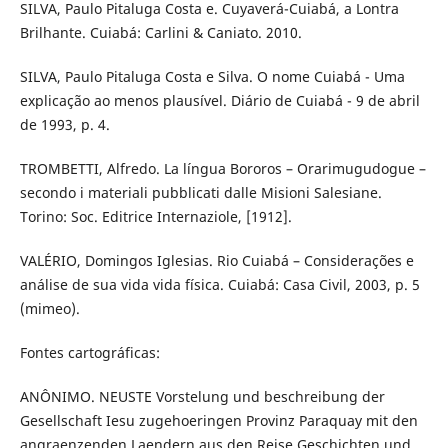
SILVA, Paulo Pitaluga Costa e. Cuyaverá-Cuiabá, a Lontra
Brilhante. Cuiabá: Carlini & Caniato. 2010.
SILVA, Paulo Pitaluga Costa e Silva. O nome Cuiabá - Uma
explicação ao menos plausível. Diário de Cuiabá - 9 de abril
de 1993, p. 4.
TROMBETTI, Alfredo. La língua Bororos – Orarimugudogue –
secondo i materiali pubblicati dalle Misioni Salesiane.
Torino: Soc. Editrice Internaziole, [1912].
VALÉRIO, Domingos Iglesias. Rio Cuiabá – Considerações e
análise de sua vida vida física. Cuiabá: Casa Civil, 2003, p. 5
(mimeo).
Fontes cartográficas:
ANÔNIMO. NEUSTE Vorstelung und beschreibung der
Gesellschaft Iesu zugehoeringen Provinz Paraquay mit den
angraenzenden Laendern aus den Reise Geschichten und