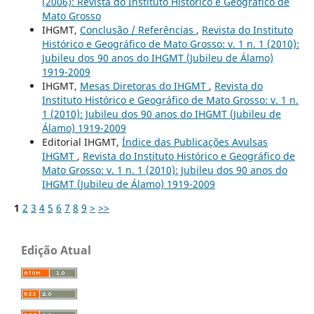
(2006): Revista do Instituto Histórico e Geográfico de
Mato Grosso
IHGMT,
Conclusão / Referências
,
Revista do Instituto
Histórico e Geográfico de Mato Grosso: v. 1 n. 1 (2010):
Jubileu dos 90 anos do IHGMT (Jubileu de Álamo)
1919-2009
IHGMT,
Mesas Diretoras do IHGMT
,
Revista do
Instituto Histórico e Geográfico de Mato Grosso: v. 1 n.
1 (2010): Jubileu dos 90 anos do IHGMT (Jubileu de
Álamo) 1919-2009
Editorial IHGMT,
Índice das Publicações Avulsas
IHGMT
,
Revista do Instituto Histórico e Geográfico de
Mato Grosso: v. 1 n. 1 (2010): Jubileu dos 90 anos do
IHGMT (Jubileu de Álamo) 1919-2009
1
2
3
4
5
6
7
8
9
>
>>
Edição Atual