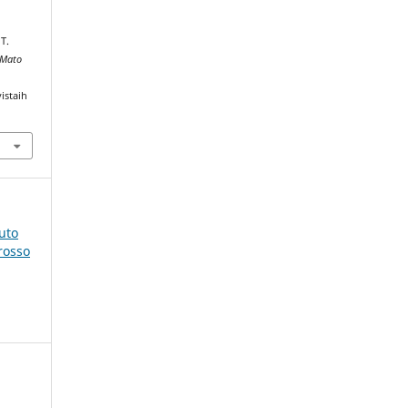
T.
 Mato
istaih
tuto
rosso