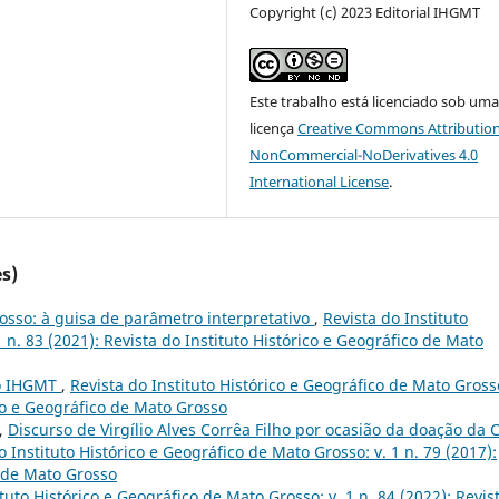
Copyright (c) 2023 Editorial IHGMT
Este trabalho está licenciado sob um
licença
Creative Commons Attribution
NonCommercial-NoDerivatives 4.0
International License
.
s)
osso: à guisa de parâmetro interpretativo
,
Revista do Instituto
 n. 83 (2021): Revista do Instituto Histórico e Geográfico de Mato
do IHGMT
,
Revista do Instituto Histórico e Geográfico de Mato Grosso
ico e Geográfico de Mato Grosso
o,
Discurso de Virgílio Alves Corrêa Filho por ocasião da doação da 
o Instituto Histórico e Geográfico de Mato Grosso: v. 1 n. 79 (2017):
o de Mato Grosso
ituto Histórico e Geográfico de Mato Grosso: v. 1 n. 84 (2022): Revis