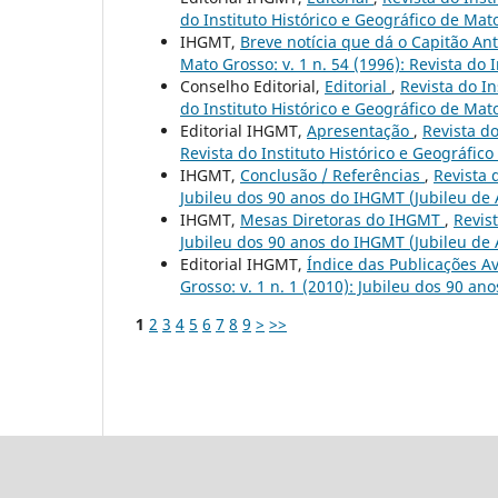
do Instituto Histórico e Geográfico de Mat
IHGMT,
Breve notícia que dá o Capitão An
Mato Grosso: v. 1 n. 54 (1996): Revista do 
Conselho Editorial,
Editorial
,
Revista do In
do Instituto Histórico e Geográfico de Mat
Editorial IHGMT,
Apresentação
,
Revista do
Revista do Instituto Histórico e Geográfic
IHGMT,
Conclusão / Referências
,
Revista 
Jubileu dos 90 anos do IHGMT (Jubileu de
IHGMT,
Mesas Diretoras do IHGMT
,
Revist
Jubileu dos 90 anos do IHGMT (Jubileu de
Editorial IHGMT,
Índice das Publicações 
Grosso: v. 1 n. 1 (2010): Jubileu dos 90 a
1
2
3
4
5
6
7
8
9
>
>>