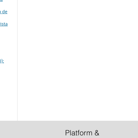
o de
ista
):