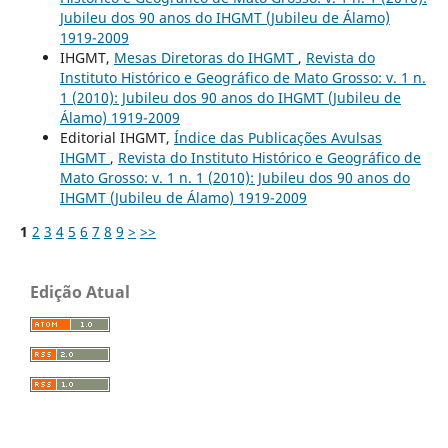
Jubileu dos 90 anos do IHGMT (Jubileu de Álamo)
1919-2009
IHGMT,
Mesas Diretoras do IHGMT
,
Revista do
Instituto Histórico e Geográfico de Mato Grosso: v. 1 n.
1 (2010): Jubileu dos 90 anos do IHGMT (Jubileu de
Álamo) 1919-2009
Editorial IHGMT,
Índice das Publicações Avulsas
IHGMT
,
Revista do Instituto Histórico e Geográfico de
Mato Grosso: v. 1 n. 1 (2010): Jubileu dos 90 anos do
IHGMT (Jubileu de Álamo) 1919-2009
1
2
3
4
5
6
7
8
9
>
>>
Edição Atual