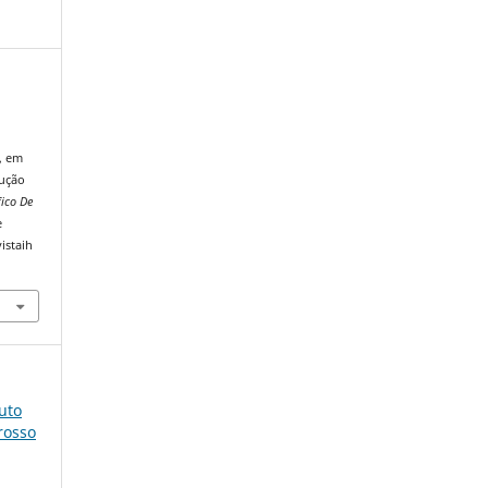
, em
rução
fico De
e
istaih
tuto
rosso