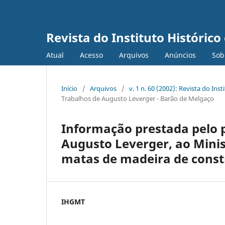
Revista do Instituto Históric
Atual
Acesso
Arquivos
Anúncios
Sob
Início
/
Arquivos
/
v. 1 n. 60 (2002): Revista do In
Trabalhos de Augusto Leverger - Barão de Melgaço
Informação prestada pelo p
Augusto Leverger, ao Minis
matas de madeira de const
IHGMT