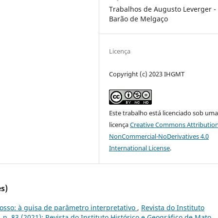
Trabalhos de Augusto Leverger -
Barão de Melgaço
Licença
Copyright (c) 2023 IHGMT
Este trabalho está licenciado sob um
licença
Creative Commons Attribution
NonCommercial-NoDerivatives 4.0
International License
.
s)
osso: à guisa de parâmetro interpretativo
,
Revista do Instituto
 n. 83 (2021): Revista do Instituto Histórico e Geográfico de Mato