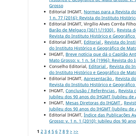
Grosso
Editorial IHGMT,
Normas para a Revista 
1 n. 77 (2016): Revista do Instituto Histór
Editorial IHGMT, Virgílio Alves Corrêa Filh
Barão de Melgaço (30/11/1930)
,
Revista d
Revista do Instituto Histórico e Geográfic
Editorial IHGMT,
Editorial
,
Revista do Inst
do Instituto Histórico e Geográfico de Mat
IHGMT,
Breve notícia que dá o Capitão An
Mato Grosso: v. 1 n. 54 (1996): Revista do 
Conselho Editorial,
Editorial
,
Revista do In
do Instituto Histórico e Geográfico de Mat
Editorial IHGMT,
Apresentação
,
Revista do
Revista do Instituto Histórico e Geográfic
IHGMT,
Conclusão / Referências
,
Revista 
Jubileu dos 90 anos do IHGMT (Jubileu de
IHGMT,
Mesas Diretoras do IHGMT
,
Revist
Jubileu dos 90 anos do IHGMT (Jubileu de
Editorial IHGMT,
Índice das Publicações 
Grosso: v. 1 n. 1 (2010): Jubileu dos 90 a
1
2
3
4
5
6
7
8
9
>
>>