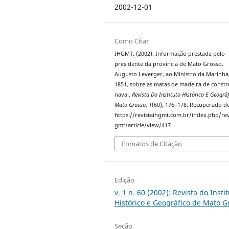
2002-12-01
Como Citar
IHGMT. (2002). Informação prestada pelo
presidente da província de Mato Grosso,
Augusto Leverger, ao Ministro da Marinha
1851, sobre as matas de madeira de const
naval.
Revista Do Instituto Histórico E Geográ
Mato Grosso
,
1
(60), 176–178. Recuperado d
https://revistaihgmt.com.br/index.php/rev
gmt/article/view/417
Fomatos de Citação
Edição
v. 1 n. 60 (2002): Revista do Insti
Histórico e Geográfico de Mato G
Seção