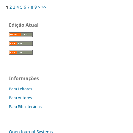
1
2
3
4
5
6
7
8
9
>
>>
Edição Atual
Informações
Para Leitores
Para Autores
Para Bibliotecários
Open Journal Systems