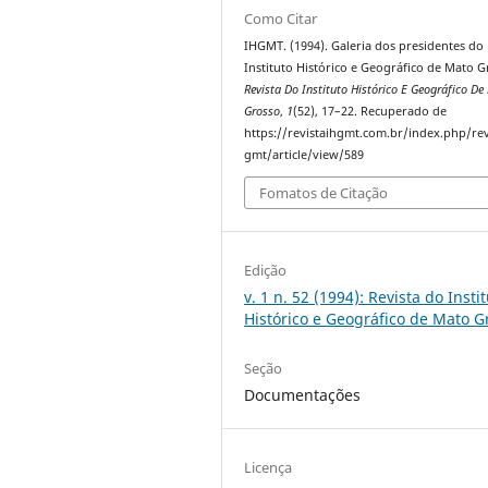
Como Citar
IHGMT. (1994). Galeria dos presidentes do
Instituto Histórico e Geográfico de Mato G
Revista Do Instituto Histórico E Geográfico De
Grosso
,
1
(52), 17–22. Recuperado de
https://revistaihgmt.com.br/index.php/rev
gmt/article/view/589
Fomatos de Citação
Edição
v. 1 n. 52 (1994): Revista do Insti
Histórico e Geográfico de Mato G
Seção
Documentações
Licença