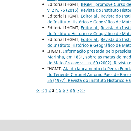
Editorial IHGMT,
IHGMT promove Curso de
v. 2 n. 76 (2015): Revista do Instituto His
Editorial IHGMT,
Editorial
,
Revista do Inst
do Instituto Histórico e Geográfico de Mat
Editorial IHGMT,
Editorial
,
Revista do Inst
do Instituto Histórico e Geográfico de Mat
Editorial IHGMT,
Editorial
,
Revista do Inst
do Instituto Histórico e Geográfico de Mat
IHGMT,
Informação prestada pelo presiden
Marinha, em 1851, sobre as matas de mad
de Mato Grosso: v. 1 n. 60 (2002): Revista 
IHGMT,
Ata do lançamento da Pedra Funda
do Tenente Coronel Antonio Paes de Barr
55 (1997): Revista do Instituto Histórico 
<<
<
1
2
3
4
5
6
7
8
9
>
>>