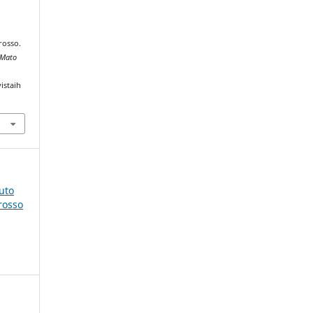
rosso.
 Mato
istaih
tuto
rosso