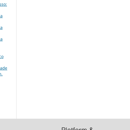
sso:
ta
ta
ta
co
dade
n.